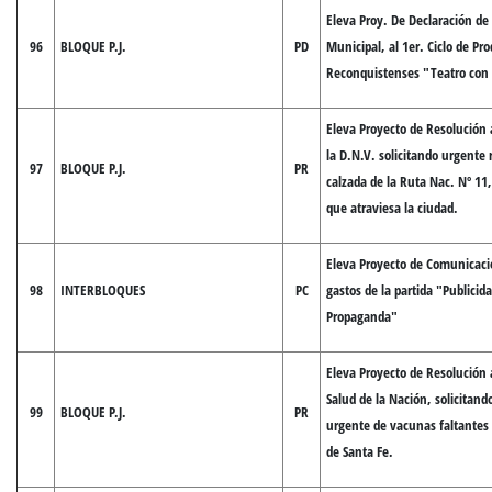
Eleva Proy. De Declaración de
96
BLOQUE P.J.
PD
Municipal, al 1er. Ciclo de Pr
Reconquistenses "Teatro con
Eleva Proyecto de Resolución a
la D.N.V. solicitando urgente 
97
BLOQUE P.J.
PR
calzada de la Ruta Nac. Nº 11
que atraviesa la ciudad.
Eleva Proyecto de Comunicació
98
INTERBLOQUES
PC
gastos de la partida "Publicid
Propaganda"
Eleva Proyecto de Resolución a
Salud de la Nación, solicitand
99
BLOQUE P.J.
PR
urgente de vacunas faltantes 
de Santa Fe.