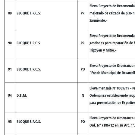
Eleva Proyecto de Recomendac
89
BLOQUE F.P.C.S.
PR
mejorado de calzada de piso n
Sarmiento.-
Eleva Proyecto de Recomendac
90
BLOQUE F.P.C.S.
PR
gestiones para reparación de 
Irigoyen y Mitre.-
Eleva Proyecto de Ordenanza 
91
BLOQUE F.P.C.S.
PO
"Fondo Municipal de Desarrol
Eleva mensaje Nº 0009/19 - P
94
D.E.M.
N
Ordenanza estableciendo requ
para presentación de Expedie
Eleva Proyecto de Ordenanza 
95
BLOQUE F.P.C.S.
PO
Ord. Nº 7186/12 en su Art. 1º.