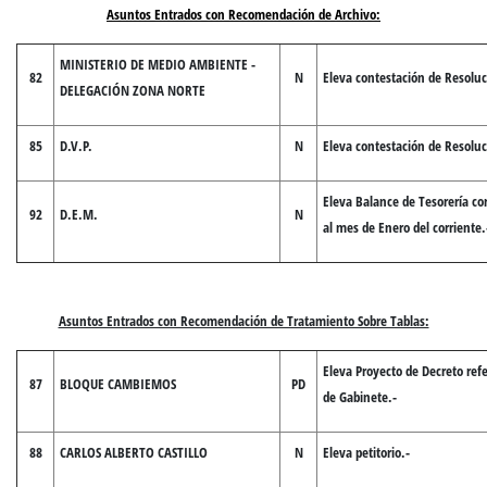
Asuntos Entrados con Recomendación de Archivo:
MINISTERIO DE MEDIO AMBIENTE -
82
N
Eleva contestación de Resolu
DELEGACIÓN ZONA NORTE
85
D.V.P.
N
Eleva contestación de Resolu
Eleva Balance de Tesorería co
92
D.E.M.
N
al mes de Enero del corriente.
Asuntos Entrados con Recomendación de Tratamiento Sobre Tablas:
Eleva Proyecto de Decreto refe
87
BLOQUE CAMBIEMOS
PD
de Gabinete.-
88
CARLOS ALBERTO CASTILLO
N
Eleva petitorio.-