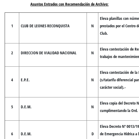
Asuntos Entrados con Recomendación de Archivo:
Eleva planillas con núme
1
CLUB DE LEONES RECONQUISTA
N
prestados por el Centro d
Club.
Eleva contestación de Re
2
DIRECCION DE VIALIDAD NACIONAL
N
trabajos de mantenimien
Eleva contestación de la
4
E.P.E.
N
(s/tatarifa diferencial pa
carácter social).-
Eleva copia del Decreto 
5
D.E.M.
N
cumplimentando la Ord.
Eleva Decreto Nº 0013/1
6
D.E.M.
D
de Emergencia Hídrica a la