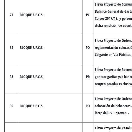
Eleva Proyecto de Comuni
Balance General de Gasto
27
BLOQUE F.P.C.S.
PC
Corsos 2017/18, y person
dicha rendición de cuent
Eleva Proyecto de Ordena
34
BLOQUE F.P.C.S.
PO
reglamentación colocaci
Colgante en Vía Pública,-
Eleva Proyecto de Recom
35
BLOQUE F.P.C.S.
PR
generar garitas y/o banc
ocupen paradas exclusiv
Eleva Proyecto de Orden
39
BLOQUE F.P.C.S.
PO
colocación de bebederos a
largo del Bv. Irigoyen.-
Eleva Proyecto de Resolu