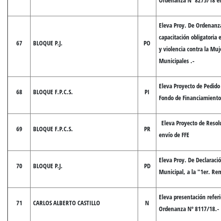
Ordenanza Nº 8275/18 en 
Eleva Proy. De Ordenanz
capacitación obligatoria
67
BLOQUE P.J.
PO
y violencia contra la Muj
Municipales .-
Eleva Proyecto de Pedido
68
BLOQUE F.P.C.S.
PI
Fondo de Financiamiento
Eleva Proyecto de Resol
69
BLOQUE F.P.C.S.
PR
envío de FFE
Eleva Proy. De Declaraci
70
BLOQUE P.J.
PD
Municipal, a la "1er. Re
Eleva presentación referi
71
CARLOS ALBERTO CASTILLO
N
Ordenanza Nº 8117/18.-