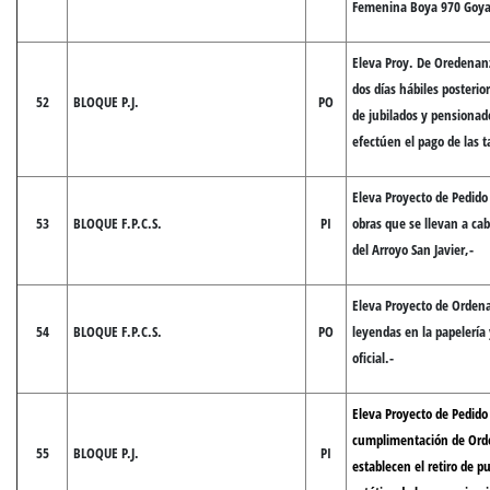
Femenina Boya 970 Goya 
Eleva Proy. De Oredenan
dos días hábiles posterio
52
BLOQUE P.J.
PO
de jubilados y pensionad
efectúen el pago de las t
Eleva Proyecto de Pedido
53
BLOQUE F.P.C.S.
PI
obras que se llevan a ca
del Arroyo San Javier,-
Eleva Proyecto de Orde
54
BLOQUE F.P.C.S.
PO
leyendas en la papelería
oficial.-
Eleva Proyecto de Pedido
cumplimentación de Ord
55
BLOQUE P.J.
PI
establecen el retiro de pu