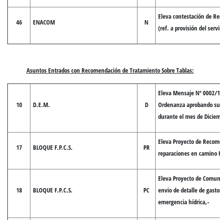
Eleva contestación de R
46
ENACOM
N
(ref. a provisión del serv
Asuntos Entrados con Recomendación de Tratamiento Sobre Tablas:
Eleva Mensaje Nº 0002/1
10
D.E.M.
D
Ordenanza aprobando sub
durante el mes de Diciem
Eleva Proyecto de Recom
17
BLOQUE F.P.C.S.
PR
reparaciones en camino 
Eleva Proyecto de Comuni
18
BLOQUE F.P.C.S.
PC
envio de detalle de gasto
emergencia hídrica,-