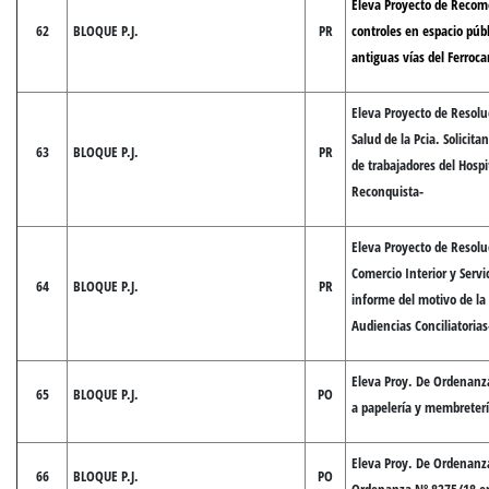
Eleva Proyecto de Recom
62
BLOQUE P.J.
PR
controles en espacio públ
antiguas vías del Ferroca
Eleva Proyecto de Resolu
Salud de la Pcia. Solicit
63
BLOQUE P.J.
PR
de trabajadores del Hospi
Reconquista-
Eleva Proyecto de Resoluc
Comercio Interior y Servic
64
BLOQUE P.J.
PR
informe del motivo de la
Audiencias Conciliatorias
Eleva Proy. De Ordenan
65
BLOQUE P.J.
PO
a papelería y membretería
Eleva Proy. De Ordenanz
66
BLOQUE P.J.
PO