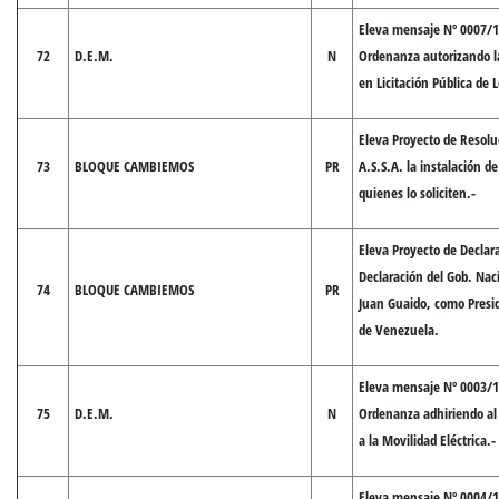
Eleva mensaje Nº 0007/1
72
D.E.M.
N
Ordenanza autorizando la
en Licitación Pública de L
Eleva Proyecto de Resoluc
73
BLOQUE CAMBIEMOS
PR
A.S.S.A. la instalación 
quienes lo soliciten.-
Eleva Proyecto de Declar
Declaración del Gob. Nac
74
BLOQUE CAMBIEMOS
PR
Juan Guaido, como Presi
de Venezuela.
Eleva mensaje Nº 0003/1
75
D.E.M.
N
Ordenanza adhiriendo al
a la Movilidad Eléctrica.-
Eleva mensaje Nº 0004/1