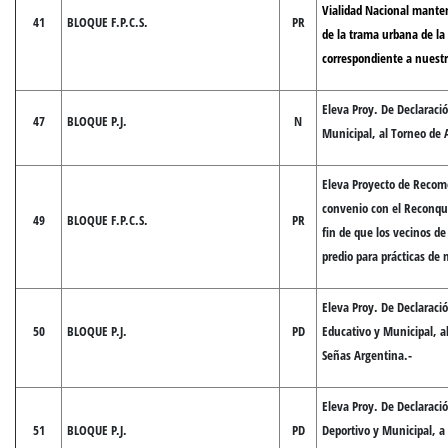
Vialidad Nacional mante
41
BLOQUE F.P.C.S.
PR
de la trama urbana de la
correspondiente a nuestr
Eleva Proy. De Declaraci
47
BLOQUE P.J.
N
Municipal, al Torneo de 
Eleva Proyecto de Recom
convenio con el Reconqui
49
BLOQUE F.P.C.S.
PR
fin de que los vecinos d
predio para prácticas de
Eleva Proy. De Declaració
50
BLOQUE P.J.
PD
Educativo y Municipal, a
Señas Argentina.-
Eleva Proy. De Declaració
51
BLOQUE P.J.
PD
Deportivo y Municipal, a