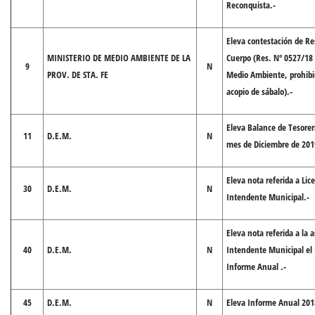
Reconquista.-
Eleva contestación de Re
MINISTERIO DE MEDIO AMBIENTE DE LA
Cuerpo (Res. Nº 0527/18 
9
N
PROV. DE STA. FE
Medio Ambiente, prohibi
acopio de sábalo).-
Eleva Balance de Tesorer
11
D.E.M.
N
mes de Diciembre de 201
Eleva nota referida a Lice
30
D.E.M.
N
Intendente Municipal.-
Eleva nota referida a la a
40
D.E.M.
N
Intendente Municipal el
Informe Anual .-
45
D.E.M.
N
Eleva Informe Anual 201