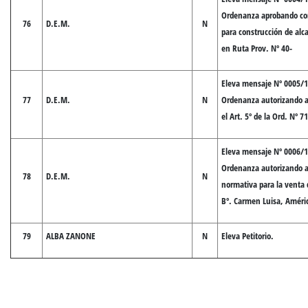
Ordenanza aprobando con
76
D.E.M.
N
para construcción de alc
en Ruta Prov. Nº 40-
Eleva mensaje Nº 0005/1
77
D.E.M.
N
Ordenanza autorizando a
el Art. 5º de la Ord. Nº 7
Eleva mensaje Nº 0006/1
Ordenanza autorizando a
78
D.E.M.
N
normativa para la venta 
Bº. Carmen Luisa, Améric
79
ALBA ZANONE
N
Eleva Petitorio.