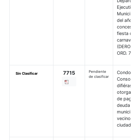
Departame
Ejecutivo
Municipal a
del año 20
concesiona
fiesta de
carnaval.-
(DEROGAD
ORD. 7912/
Pendiente
7715
Condonase
Sin Clasificar
de clasificar
Consolidas
difiérase y
otorgase p
de pago p
deuda por 
municipale
vecinos de
ciudad.-