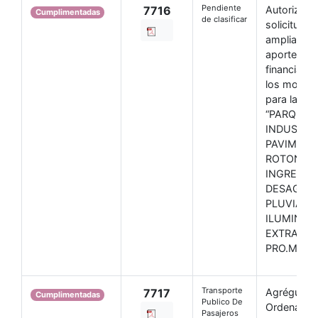
Pendiente
7716
Autorizase 
Cumplimentadas
de clasificar
solicitud d
ampliación
aportes o e
financiami
los montos
para la obr
“PARQUE
INDUSTRIA
PAVIMENT
ROTONDA
INGRESO,
DESAGUE
PLUVIALE
ILUMINAC
EXTRA MU
PRO.MU.DI
Transporte
7717
Agréguese 
Cumplimentadas
Publico De
Ordenanza
Pasajeros