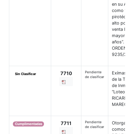
en su Art. 2
como “Artif
pirotécnic
alto poder
venta limit
mayores d
años”. VER
ORDENAN
9235/24
Pendiente
7710
Exímase d
Sin Clasificar
de clasificar
de la Tasa
de Inmuebl
“Loteo Mar
RICARDO
MAREGA.
Pendiente
7711
Otorgase 
Cumplimentadas
de clasificar
comodato 