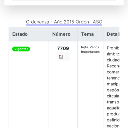
Ordenanza - Año 2015 Orden : ASC
Estado
Número
Tema
Detalle
Rqta. Varios
7709
Prohíbase 
Vigentes
Importantes
ámbito de 
ciudad de
Reconquist
comerciali
tenencia, u
manipulaci
depósito,
circulación
transporte
aquellos
productos
definidos e
nacional N