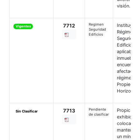
visión.-
Regimen
7712
Instituyend
Vigentes
Seguridad
Régimen d
Edificios
Seguridad 
Edificios, e
aplicable a
inmuebles 
encuentren
afectados 
régimen d
Propiedad
Horizontal.
Pendiente
7713
Propiciase 
Sin Clasificar
de clasificar
exhibición,
colocación
mantenimie
un mínimo 